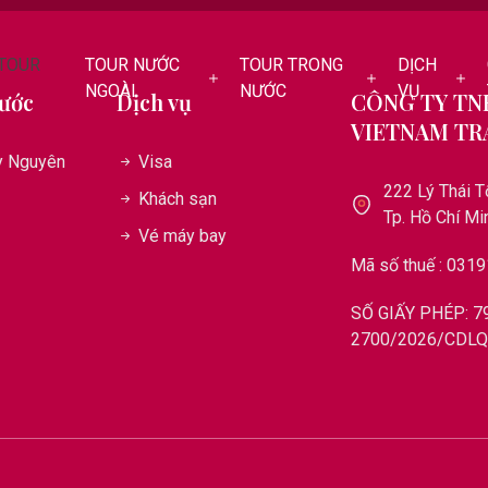
TOUR
TOUR NƯỚC
TOUR TRONG
DỊCH
NGOÀI
NƯỚC
VỤ
ước
Dịch vụ
CÔNG TY TN
VIETNAM TR
y Nguyên
Visa
222 Lý Thái T
Khách sạn
Tp. Hồ Chí Mi
Vé máy bay
Mã số thuế : 031
SỐ GIẤY PHÉP: 7
2700/2026/CDL