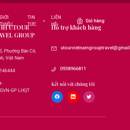
GIỚI
TIN
LIÊN
Giỏ hàng
THIỆU
TỨC
HỆ
HH UTOUR
Hỗ trợ khách hàng
AVEL GROUP
utourvietnamgrouptravel@gmai
ổ, Phường Bàn Cờ,
nh, Việt Nam
0938966811
9146444
9-
Kết nối với chúng tôi
QGVN-GP LHQT