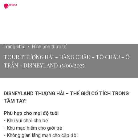
Giỏ hàng
Trang chủ
Hình ảnh thực tế
TOUR THƯỢNG HẢI - HÀNG CHÂU - TÔ CHÂU - Ô
TRẤN - DISNEYLAND 13/06/2025
DISNEYLAND THƯỢNG HẢI – THẾ GIỚI CỔ TÍCH TRONG
TẦM TAY!
Phù hợp cho mọi độ tuổi
:
- Khu vui chơi cho bé
- Khu mạo hiểm cho giới trẻ
- Không gian lãng mạn cho cặp đôi